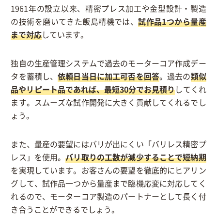
1961年の設立以来、精密プレス加工や金型設計・製造
の技術を磨いてきた飯島精機では、
試作品1つから量産
まで対応
しています。
独自の生産管理システムで過去のモーターコア作成デー
タを蓄積し、
依頼日当日に加工可否を回答
。過去の
類似
品やリピート品であれば、最短30分でお見積り
してくれ
ます。スムーズな試作開発に大きく貢献してくれるでし
ょう。
また、量産の要望にはバリが出にくい「バリレス精密プ
レス」を使用。
バリ取りの工数が減少することで短納期
を実現しています。お客さんの要望を徹底的にヒアリン
グして、試作品一つから量産まで臨機応変に対応してく
れるので、モーターコア製造のパートナーとして長く付
き合うことができるでしょう。