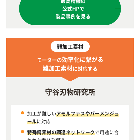
飯島精機の
公式HPで
製品事例を見る
難加工素材
効率化に繋がる
モーターの
難加工素材
に対応する
守谷刃物研究所
加工が難しい
アモルファスやパーメンジュ
ール
に対応
特殊鋼素材の調達ネットワーク
で用途に合
わせた素材を調達