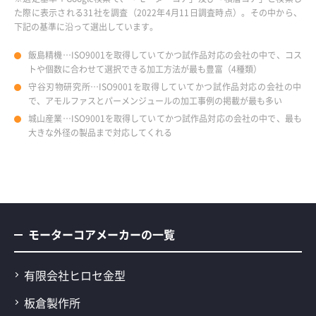
た際に表示される31社を調査（2022年4月11日調査時点）。その中から、
下記の基準に沿って選出しています。
飯島精機…ISO9001を取得していてかつ試作品対応の会社の中で、コス
トや個数に合わせて選択できる加工方法が最も豊富（4種類）
守谷刃物研究所…ISO9001を取得していてかつ試作品対応の会社の中
で、アモルファスとパーメンジュールの加工事例の掲載が最も多い
城山産業…ISO9001を取得していてかつ試作品対応の会社の中で、最も
大きな外径の製品まで対応してくれる
モーターコアメーカーの一覧
有限会社ヒロセ金型
板倉製作所