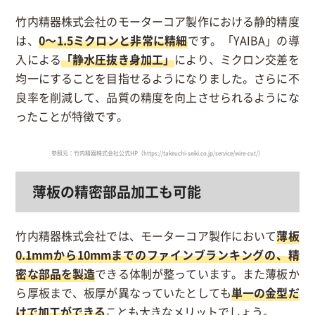
竹内精器株式会社のモーターコア製作における静的精度
は、
0～1.5ミクロンと非常に精細
です。「YAIBA」の導
入による
「静水圧抜き身加工」
により、ミクロン交差を
均一にすることを目指せるようになりました。さらに不
良率を削減して、品質の精度を向上させられるようにな
ったことが特徴です。
参照元：竹内精器株式会社公式HP（https://takeuchi-seiki.co.jp/service/wire-cut/）
薄板の精密部品加工も可能
竹内精器株式会社では、モーターコア製作において
薄板
0.1mmから10mmまでのファインブランキングの、精
密な部品を製造
できる体制が整っています。また薄板か
ら厚板まで、板厚が異なっていたとしても
単一の金型だ
けで加工ができる
ことも大きなメリットでしょう。