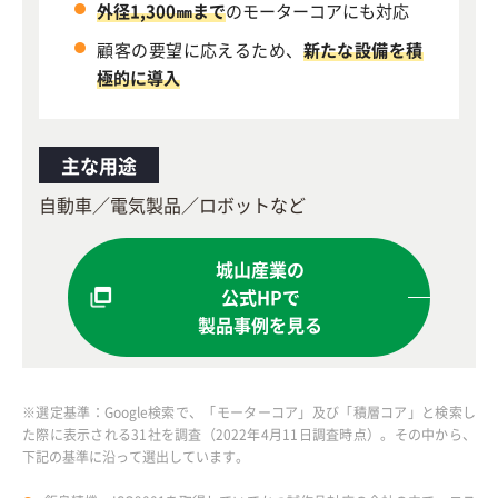
外径1,300㎜まで
のモーターコアにも対応
顧客の要望に応えるため、
新たな設備を積
極的に導入
主な用途
自動車／電気製品／ロボットなど
城山産業の
公式HPで
製品事例を見る
※選定基準：Google検索で、「モーターコア」及び「積層コア」と検索し
た際に表示される31社を調査（2022年4月11日調査時点）。その中から、
下記の基準に沿って選出しています。