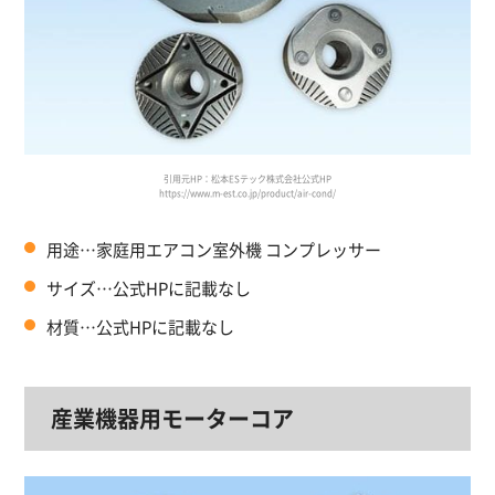
引用元HP：松本ESテック株式会社公式HP
https://www.m-est.co.jp/product/air-cond/
用途…家庭用エアコン室外機 コンプレッサー
サイズ…公式HPに記載なし
材質…公式HPに記載なし
産業機器用モーターコア