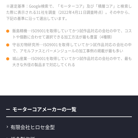
※選定基準：Google検索で、「モーターコア」及び「積層コア」と検索し
た際に表示される31社を調査（2022年4月11日調査時点）。その中から、
下記の基準に沿って選出しています。
飯島精機…ISO9001を取得していてかつ試作品対応の会社の中で、コス
トや個数に合わせて選択できる加工方法が最も豊富（4種類）
守谷刃物研究所…ISO9001を取得していてかつ試作品対応の会社の中
で、アモルファスとパーメンジュールの加工事例の掲載が最も多い
城山産業…ISO9001を取得していてかつ試作品対応の会社の中で、最も
大きな外径の製品まで対応してくれる
モーターコアメーカーの一覧
有限会社ヒロセ金型