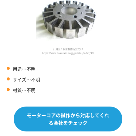
引用元：板倉製作所公式HP
https://www.itakurass.co.jp/publics/index/30/
用途…不明
サイズ…不明
材質…不明
モーターコアの試作から
対応してくれ
る会社をチェック